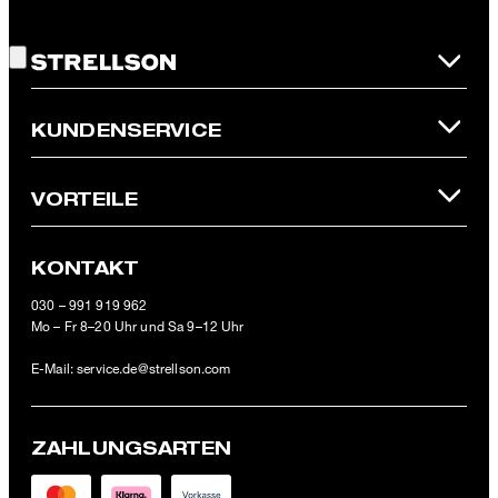
Gute Wahl!
Newsletter oder per E-Mail an
unsubscribe@strellson.com
widerrufen.
* Pflichtfeld
**Der 10 € Gutschein ist einmalig ab einem Mindestbestellwert von
KUNDENSERVICE
100 € (Wert nach Abzug von Retouren/Warenrückgaben) im
offiziellen Strellson Online-Shop einlösbar.
VORTEILE
KONTAKT
030 – 991 919 962
Mo – Fr 8–20 Uhr und Sa 9–12 Uhr
E-Mail:
service.de@strellson.com
ZAHLUNGSARTEN