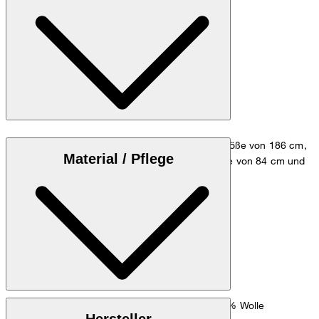
Das Model trägt die Größe 48 bei einer Körpergröße von 186 cm,
Material / Pflege
einem Brustumfang von 98 cm, einer Taillenweite von 84 cm und
einem Hüftumfang von 98 cm.
Größentabelle
: Wollmischung aus 50% Polyester, 50% Wolle
Oberstoff