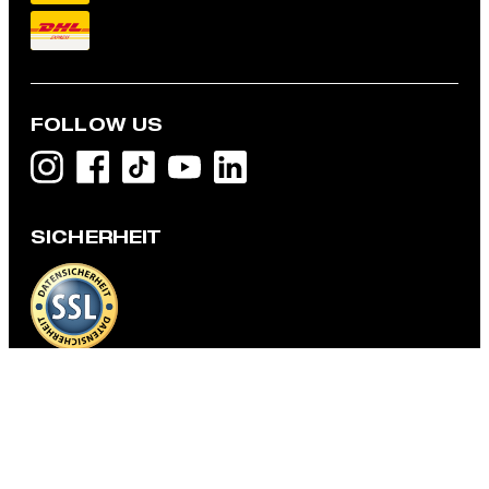
FOLLOW US
Wool Blouson, dunkelblau
379,00 €
SICHERHEIT
199,95 €
inkl. MwSt
GRÖSSE AUSWÄHLEN
DATENSCHUTZ & IMPRESSUM
AGB und Informationen zum Widerrufsrecht
Datenschutz
Impressum
Cookie-Einstellungen
Barrierefreiheitserklärung
Barrierefreiheitsfunktionen