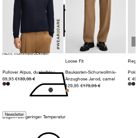
Strellson AG
Sonnenwiesenstrasse 21
8280 Kreuzlingen
Schweiz
nicht Trommeltrocknen
Loose Fit
Regul
Pullover Alpus, dunkelblau
Baukasten-Schurwollmix-
Polos
69,95 €
139,95 €
Anzughose Jarod, camel
€ 49
129,95 €
179,95 €
Newsletter
Bügeln bei geringer Temperatur