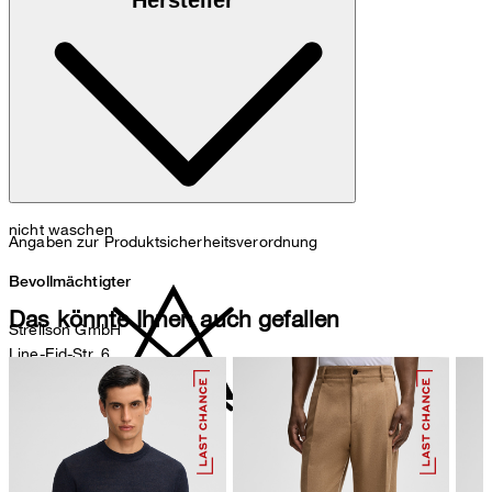
Hersteller
: 68% Polyester, 32% Elastomultiester
Futter
nicht waschen
Angaben zur Produktsicherheitsverordnung
Bevollmächtigter
Das könnte Ihnen auch gefallen
Strellson GmbH
Line-Eid-Str. 6
78467 Konstanz
Deutschland
contact@strellson.com
nicht bleichen
Produzent