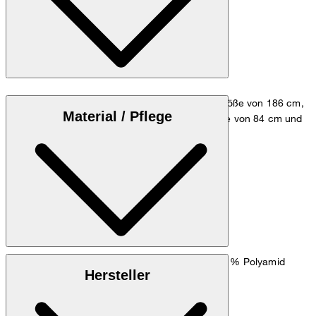
Das Model trägt die Größe 48 bei einer Körpergröße von 186 cm,
Material / Pflege
einem Brustumfang von 98 cm, einer Taillenweite von 84 cm und
einem Hüftumfang von 98 cm.
Größentabelle
: Wollmischung aus 80 % Wolle und 20 % Polyamid
Oberstoff
Hersteller
: 100 % Viskose
Futter