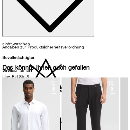
nicht waschen
Angaben zur Produktsicherheitsverordnung
Bevollmächtigter
Das könnte Ihnen auch gefallen
Strellson GmbH
Line-Eid-Str. 6
78467 Konstanz
Deutschland
contact@strellson.com
nicht bleichen
Produzent
Strellson AG
Sonnenwiesenstrasse 21