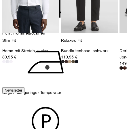
8280 Kreuzlingen
Schweiz
nicht Trommeltrocknen
Slim Fit
Relaxed Fit
Hemd mit Stretch, weiss
Bundfaltenhose, schwarz
Derb
89,95 €
119,95 €
Jone
149,
Newsletter
Bügeln bei geringer Temperatur