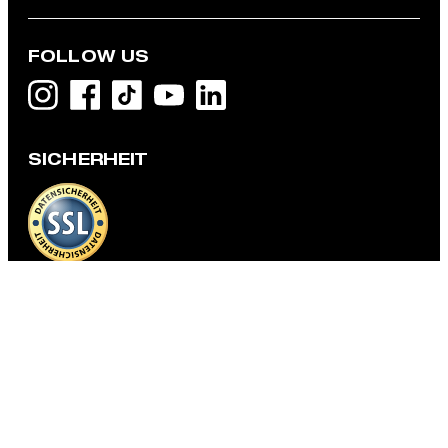
FOLLOW US
Mantel Finchley, olivgrün
299,00 €
SICHERHEIT
149,95 €
inkl. MwSt
GRÖSSE AUSWÄHLEN
DATENSCHUTZ & IMPRESSUM
AGB und Informationen zum Widerrufsrecht
Datenschutz
Impressum
Cookie-Einstellungen
Barrierefreiheitserklärung
Barrierefreiheitsfunktionen
Vertrag widerrufen