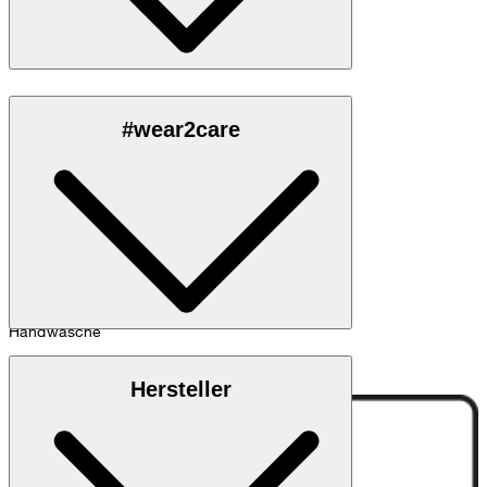
Aus 100% Schurwolle
#wear2care
Handwäsche
Mulesing Free
Hersteller