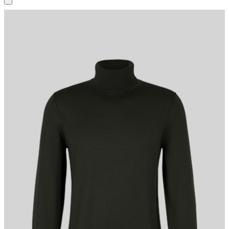
Klassisches Basic-Piece: Der Rollkragenpullover Marek mit
Rippbündchen und feinen Ziernähten. Aus reiner Schurwolle.