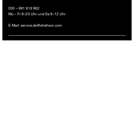
030 – 991 919 962
119,95 €
Mo – Fr 8–20 Uhr und Sa 9–12 Uhr
69,95 €
inkl. MwSt
E-Mail:
service.de@strellson.com
GRÖSSE AUSWÄHLEN
ZAHLUNGSARTEN
VERSANDARTEN