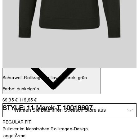
Nick
Fashion- & Lifestyle-Redaktion
Details
Schurwoll-Rollkragenpullover Marek, grün
Farbe: dunkelgrün
69,95 €
119,95 €
STYLE: 11 Marek-T 10018697
REGULAR FIT
Pullover im klassischen Rollkragen-Design
lange Ärmel