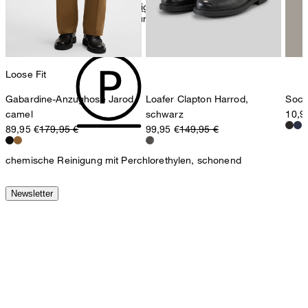
Schweiz
Alle Informationen zu nachhaltigen Produkten
Bügeln bei geringer Temperatur
Loose Fit
Gabardine-Anzughose Jarod,
Loafer Clapton Harrod,
Sock
camel
schwarz
10,9
89,95 €
179,95 €
99,95 €
149,95 €
chemische Reinigung mit Perchlorethylen, schonend
Newsletter