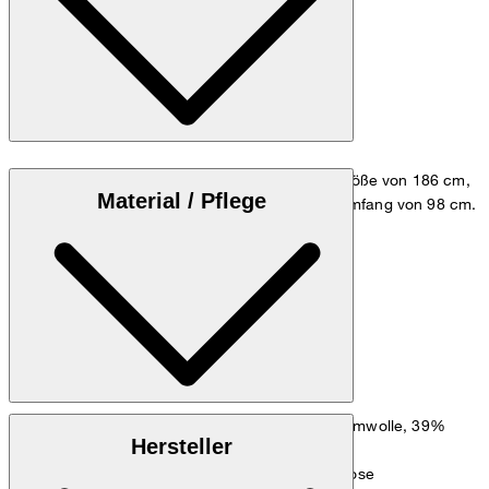
Das Model trägt die Größe 48 bei einer Körpergröße von 186 cm,
Material / Pflege
einem Brustumfang von 98 cm und einem Hüftumfang von 98 cm.
Größentabelle
: Leichter Cotton-Mix aus 61% Baumwolle, 39%
Obermaterial
Hersteller
Polyester
: Glatte Verarbeitung aus 100% Viskose
Hauptfutter