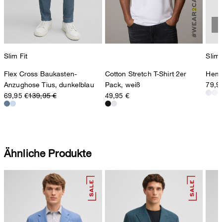
Slim Fit
Slim 
Flex Cross Baukasten-
Hemd
Cotton Stretch T-Shirt 2er
Anzughose Tius, dunkelblau
79,9
Pack, weiß
69,95 €
139,95 €
49,95 €
Ähnliche Produkte