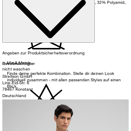
: Fließende Qualität aus 61% Viskose, 32% Polyamid,
Ärmelfutter
7% Elasthan
Angaben zur Produktsicherheitsverordnung
Mix & Match
Bevollmächtigter
nicht waschen
Finde deine perfekte Kombination. Stelle dir deinen Look
Strellson GmbH
individuell zusammen - mit allen passenden Styles auf einen
Line-Eid-Str. 6
Blick.
78467 Konstanz
Deutschland
contact@strellson.com
Produzent
Strellson AG
nicht bleichen