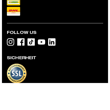
FOLLOW US
Flex Cross Baumwoll-Mix-Sakko Acon, dunkelblau
299,00 €
SICHERHEIT
149,95 €
inkl. MwSt
GRÖSSE AUSWÄHLEN
DATENSCHUTZ & IMPRESSUM
AGB und Informationen zum Widerrufsrecht
Datenschutz
Impressum
Cookie-Einstellungen