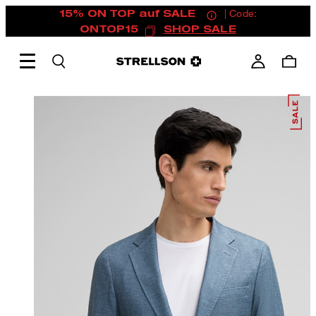
15% ON TOP auf SALE
| Code:
ONTOP15
SHOP SALE