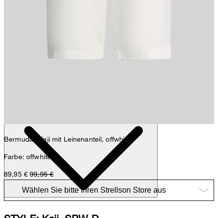
Nick
Fashion- & Lifestyle-Redaktion
Details
Bermudas Kaji mit Leinenanteil, offwhite
Farbe: offwhite
89,95 €
99,95 €