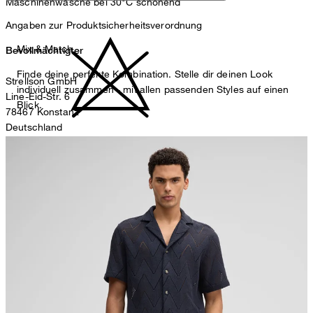
Maschinenwäsche bei 30°C schonend
Angaben zur Produktsicherheitsverordnung
Mix & Match
Bevollmächtigter
Finde deine perfekte Kombination. Stelle dir deinen Look
Strellson GmbH
individuell zusammen - mit allen passenden Styles auf einen
Line-Eid-Str. 6
Blick.
78467 Konstanz
Deutschland
nicht bleichen
contact@strellson.com
Produzent
Strellson AG
Sonnenwiesenstrasse 21
8280 Kreuzlingen
Schweiz
nicht Trommeltrocknen