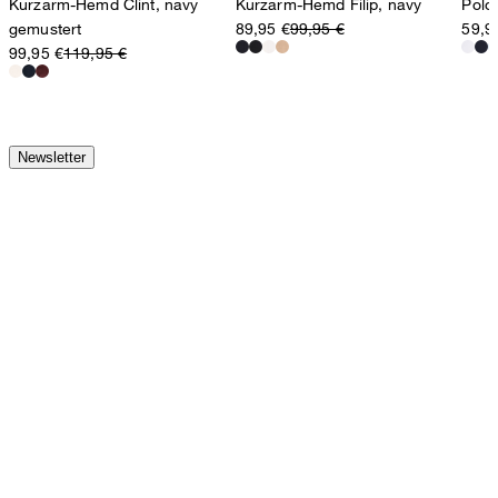
Kurzarm-Hemd Clint, navy
Kurzarm-Hemd Filip, navy
Polo
gemustert
89,95 €
99,95 €
59,9
99,95 €
119,95 €
Newsletter