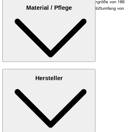
Das Model trägt die Größe 32/32 bei einer Körpergröße von 186
Material / Pflege
cm, einem Taillenumfang von 84 cm und einem Hüftumfang von
98 cm.
Größentabelle
Leinen-Mix aus 60% Lyocell, 40% Leinen
Hersteller