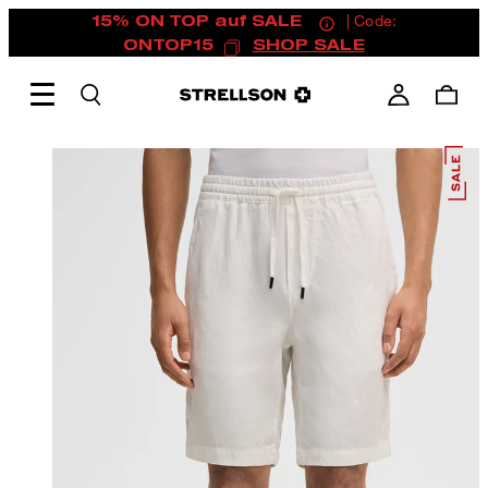
15% ON TOP auf SALE
| Code:
ONTOP15
SHOP SALE