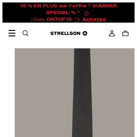
15 % EN PLUS sur l'offre " SUMMER
SPECIAL % "
| Code:
ONTOP15
Achetez