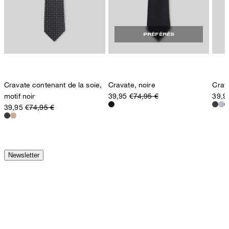
PRÉFÉRÉS
Cravate contenant de la soie,
Cravate, noire
Crava
motif noir
39,95 €
74,95 €
39,9
39,95 €
74,95 €
Newsletter