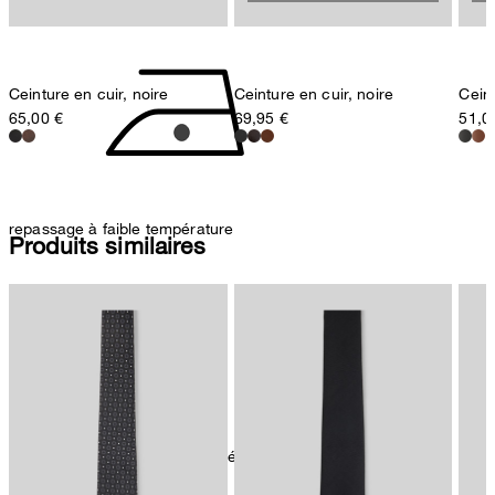
pas de séchage au séchoir
Ceinture en cuir, noire
Ceinture en cuir, noire
Ceint
65,00 €
69,95 €
51,0
repassage à faible température
Produits similaires
nettoyage à sec avec perchloréthylène, délicat