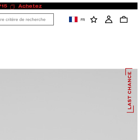
P15
Achetez
FR