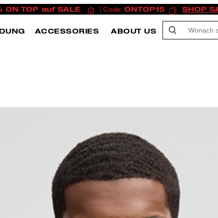
% ON TOP auf SALE
| Code:
ONTOP15
SHOP S
IDUNG
ACCESSORIES
ABOUT US