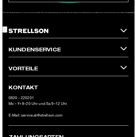
Diese Einwilligung kann ich jederzeit durch den Abmeldelink im
Gute Wahl!
Newsletter oder per E-Mail an
unsubscribe@strellson.com
widerrufen.
* Pflichtfeld
**Der 10 € Gutschein ist einmalig ab einem Mindestbestellwert von
KUNDENSERVICE
100 € (Wert nach Abzug von Retouren/Warenrückgaben) im
offiziellen Strellson Online-Shop einlösbar.
VORTEILE
KONTAKT
0820 - 220201
Mo – Fr 8–20 Uhr und Sa 9–12 Uhr
E-Mail:
service.at@strellson.com
ZAHLUNGSARTEN