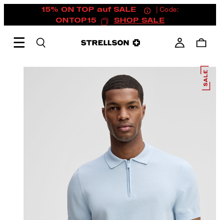
15% ON TOP auf SALE
| Code:
ONTOP15
SHOP SALE