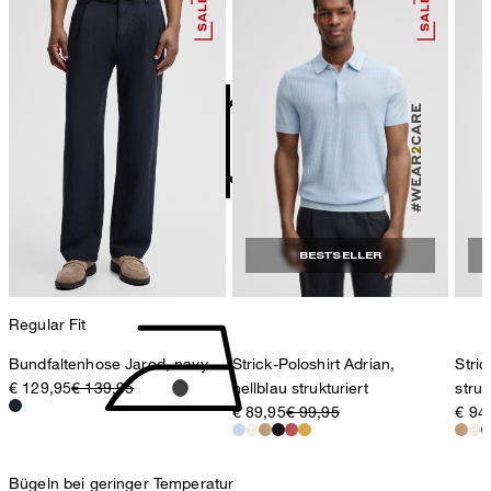
Deutschland
nicht bleichen
contact@strellson.com
Produzent
Strellson AG
Sonnenwiesenstrasse 21
8280 Kreuzlingen
Schweiz
nicht Trommeltrocknen
BESTSELLER
Regular Fit
Bundfaltenhose Jarod, navy
Strick-Poloshirt Adrian,
Stric
€ 129,95
€ 139,95
hellblau strukturiert
struk
€ 89,95
€ 99,95
€ 94
Bügeln bei geringer Temperatur