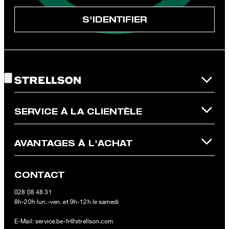
unsubscribe@strellson.com
retirer.
S'IDENTIFIER
* Champ obligatoire
** Ce bon d‘achat est valable sur la boutique en ligne officielle
Strellson et ne s‘applique qu‘aux articles non soldés. Un seul bon
Bon choix !
d‘achat peut être utilisé par commande. Ce bon d‘achat ne peut
en aucun cas être échangé contre de l‘argent. En cas de retour,
la valeur du bon d‘achat ne sera pas remboursée et celui-ci
perdra sa validité. Les conditions générales de vente de la
boutique en ligne s‘appliquent.
SERVICE À LA CLIENTÈLE
AVANTAGES À L'ACHAT
CONTACT
028 08 48 31
8h-20h lun.-ven. et 9h-12h le samedi
E-Mail:
service.be-fr@strellson.com