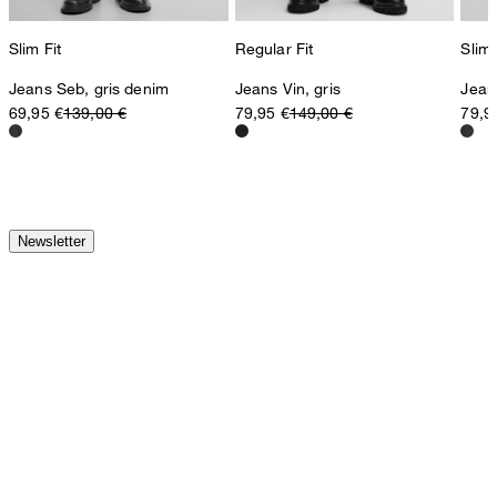
Slim Fit
Regular Fit
Slim 
Jeans Seb, gris denim
Jeans Vin, gris
Jean
69,95 €
139,00 €
79,95 €
149,00 €
79,9
Newsletter