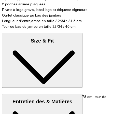
2 poches arrière plaquées
Rivets à logo gravé, label logo et étiquette signature
Ourlet classique au bas des jambes
Longueur d’entrejambe en taille 32/34 : 81,5 cm
Tour de bas de jambe en taille 32/34 : 40 cm
Size & Fit
Le mannequin porte une taille 33/32, il mesure 178 cm, tour de
Entretien des & Matières
taille de 84 cm et tour de hanches de 98 cm.
Jeans guide
Tableau des tailles