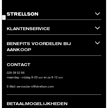
**De kortingsbon is geldig in de officiële Strellson Online Shop en
geldt uitsluitend voor artikelen die niet in de aanbieding zijn. Per
Goede keuze!
aankoop kan slechts één kortingsbon worden ingewisseld. Deze
kortingsbon kan niet worden omgezet in contant geld. Bij
retournering wordt de waarde van de kortingsbon niet
terugbetaald en vervalt deze. Onze Algemene Voorwaarden voor
KLANTENSERVICE
de Online Shop zijn van toepassing.
BENEFITS VOORDELEN BIJ
AANKOOP
CONTACT
028 08 52 96
maandag - vrijdag 8-20 uur en za 9-12 uur
E-Mail:
service.be-nl@strellson.com
BETAALMOGELIJKHEDEN