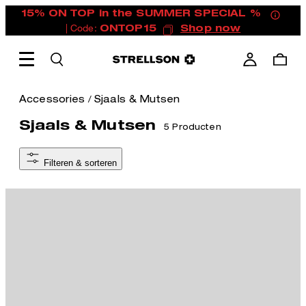
15% ON TOP in the SUMMER SPECIAL %
| Code:
ONTOP15
Shop now
/
Accessories
Sjaals & Mutsen
Sjaals & Mutsen
5 Producten
Filteren & sorteren