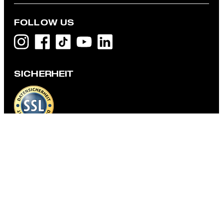
FOLLOW US
Flex Cross Baukasten-Anzughose Lois, blau
CHF 179.00
CHF 89.95
SICHERHEIT
inkl. MwSt
GRÖSSE AUSWÄHLEN
DATENSCHUTZ & IMPRESSUM
AGB und Informationen zum Widerrufsrecht
Datenschutz
Impressum
Cookie-Einstellungen
Barrierefreiheitserklärung
Barrierefreiheitsfunktionen
Land ändern
Strellson
Schweiz