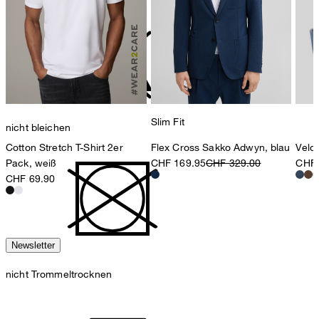
Slim Fit
nicht bleichen
Flex Cross Sakko Adwyn, blau
Velo
Cotton Stretch T-Shirt 2er
CHF 169.95
CHF 329.00
CHF 
Pack, weiß
CHF 69.90
Newsletter
nicht Trommeltrocknen