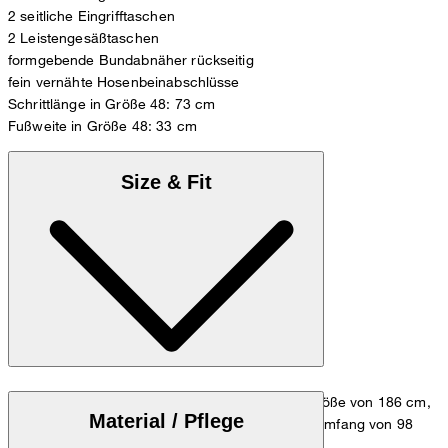
2 seitliche Eingrifftaschen
2 Leistengesäßtaschen
formgebende Bundabnäher rückseitig
fein vernähte Hosenbeinabschlüsse
Schrittlänge in Größe 48: 73 cm
Fußweite in Größe 48: 33 cm
Size & Fit
Das Model trägt die Größe 48 bei einer Körpergröße von 186 cm,
Material / Pflege
einem Taillenumfang von 84 cm und einem Hüftumfang von 98
cm.