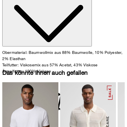
Größentabelle
Obermaterial: Baumwollmix aus 88% Baumwolle, 10% Polyester,
2% Elasthan
Teilfutter: Viskosemix aus 57% Acetat, 43% Viskose
Ärmelfutter: 100% Viskose
Das könnte Ihnen auch gefallen