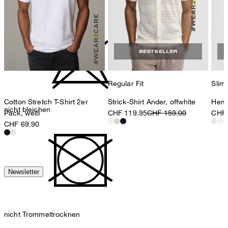
nicht waschen
BESTSELLER
Regular Fit
Slim 
Strick-Shirt Ander, offwhite
Hemd
Cotton Stretch T-Shirt 2er
nicht bleichen
CHF 119.95
CHF 159.00
CHF 
Pack, weiß
CHF 69.90
Newsletter
nicht Trommeltrocknen