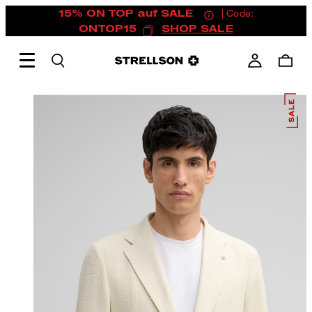
15% ON TOP auf SALE
| Code:
ONTOP15
SHOP SALE