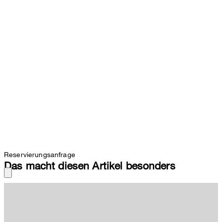
Reservierungsanfrage
Das macht diesen Artikel besonders
Allround-Favorit für smarte Looks: das Sakko Adwyn im Struktur-
Design aus Baumwollmix mit klassischem Revers und
aufgesetzten Taschen. Für das tailored Finish sorgt ein
komfortabler Bewegungsschlitz.