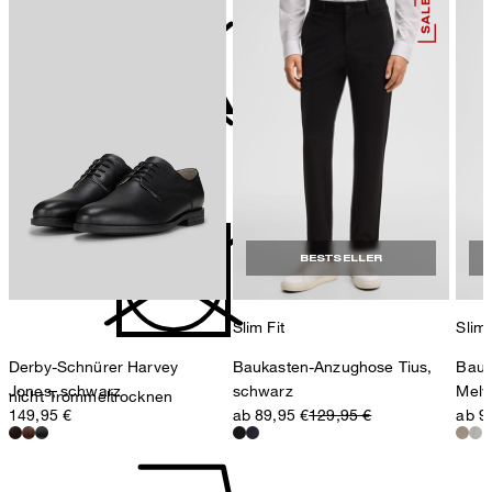
Deutschland
contact@strellson.com
Produzent
Strellson AG
Sonnenwiesenstrasse 21
nicht bleichen
8280 Kreuzlingen
Schweiz
BESTSELLER
Slim Fit
Slim 
Derby-Schnürer Harvey
Baukasten-Anzughose Tius,
Bauk
Jones, schwarz
schwarz
Melw
nicht Trommeltrocknen
149,95 €
ab 89,95 €
129,95 €
ab 9