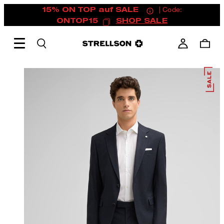
15% ON TOP auf SALE
| Code:
ONTOP15
SHOP SALE