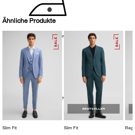
Ähnliche Produkte
Bügeln bei geringer Temperatur
chemische Reinigung mit Perchlorethylen, schonend
BESTSELLER
Slim Fit
Slim Fit
Regul