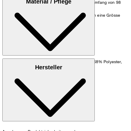
Material / Pflege
einem Taillenumfang von 84 cm und einem Hüftumfang von 98
cm.
Hinweis: Der Artikel fällt klein aus - wir empfehlen eine Grösse
grösser.
Zum Hosen Guide
Größentabelle
: Viskosemix mit Leinen-Anteil aus 68% Polyester,
Obermaterial
Hersteller
28% Viskose, 4% Leinen
: 55% Viskose, 45% Polyester
Kniefutter