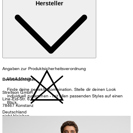
Hersteller
nicht waschen
Angaben zur Produktsicherheitsverordnung
Mix & Match
Bevollmächtigter
Finde deine perfekte Kombination. Stelle dir deinen Look
Strellson GmbH
individuell zusammen - mit allen passenden Styles auf einen
Line-Eid-Str. 6
Blick.
78467 Konstanz
Deutschland
nicht bleichen
contact@strellson.com
Produzent