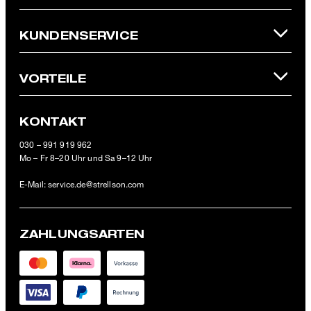
* Pflichtfeld
**Der 10 € Gutschein ist einmalig ab einem Mindestbestellwert von
KUNDENSERVICE
100 € (Wert nach Abzug von Retouren/Warenrückgaben) im
offiziellen Strellson Online-Shop einlösbar.
VORTEILE
KONTAKT
030 – 991 919 962
Mo – Fr 8–20 Uhr und Sa 9–12 Uhr
E-Mail:
service.de@strellson.com
ZAHLUNGSARTEN