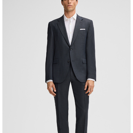
Strellson AG
Sonnenwiesenstrasse 21
8280 Kreuzlingen
Schweiz
nicht Trommeltrocknen
Bügeln bei geringer Temperatur