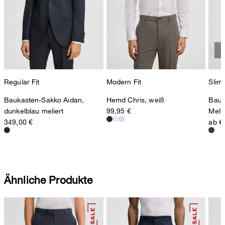
Regular Fit
Modern Fit
Slim 
Baukasten-Sakko Aidan,
Hemd Chris, weiß
Bauk
dunkelblau meliert
99,95 €
Melw
349,00 €
ab €
Ähnliche Produkte