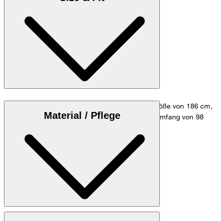
Das Model trägt die Größe 48 bei einer Körpergröße von 186 cm,
Material / Pflege
einem Taillenumfang von 84 cm und einem Hüftumfang von 98
cm.
Zum Hosen Guide
Größentabelle
100% Schurwolle