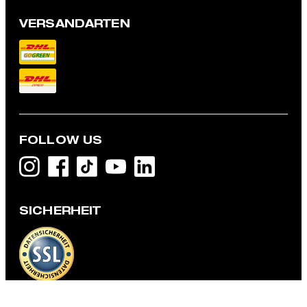
VERSANDARTEN
FOLLOW US
Baukasten-Anzughose Melwin, dunkelblau gemustert
SICHERHEIT
169,95 €
inkl. MwSt
GRÖSSE AUSWÄHLEN