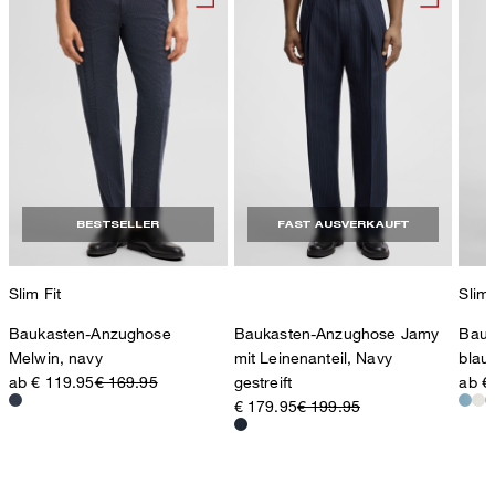
BESTSELLER
FAST AUSVERKAUFT
Slim Fit
Slim 
Baukasten-Anzughose
Baukasten-Anzughose Jamy
Bauk
Melwin, navy
mit Leinenanteil, Navy
blau
ab € 119.95
€ 169.95
gestreift
ab €
€ 179.95
€ 199.95