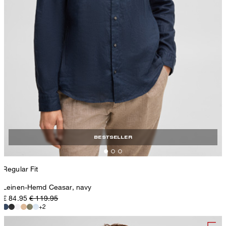
BESTSELLER
Regular Fit
Leinen-Hemd Ceasar, navy
€ 84.95
€ 119.95
+2