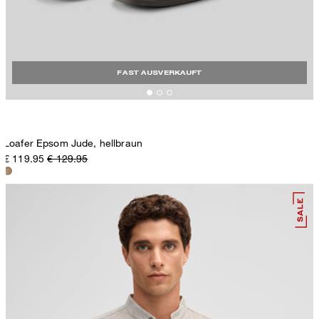
FAST AUSVERKAUFT
Loafer Epsom Jude, hellbraun
€ 119.95
€ 129.95