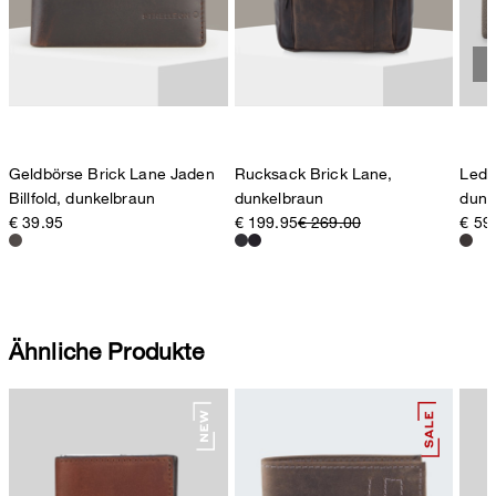
Schweiz
Geldbörse Brick Lane Jaden
Rucksack Brick Lane,
Lede
Billfold, dunkelbraun
dunkelbraun
dunk
€ 39.95
€ 199.95
€ 269.00
€ 59
Ähnliche Produkte