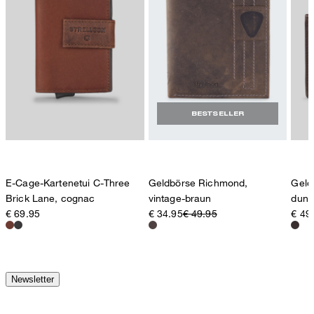
BESTSELLER
E-Cage-Kartenetui C-Three
Geldbörse Richmond,
Geld
Brick Lane, cognac
vintage-braun
dunk
€ 69.95
€ 34.95
€ 49.95
€ 49
Newsletter