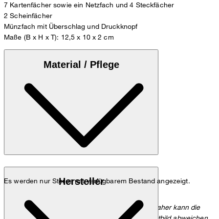
7 Kartenfächer sowie ein Netzfach und 4 Steckfächer
2 Scheinfächer
Münzfach mit Überschlag und Druckknopf
Maße (B x H x T): 12,5 x 10 x 2 cm
Material / Pflege
Aus weichem Leder mit kleiner Logo-Prägung
Hersteller
Es werden nur Stores mit verfügbarem Bestand angezeigt.
Hinweis zur Farbe: Leder ist ein Naturprodukt. Daher kann die
Farbe leicht von der Darstellung auf dem Produktbild abweichen.