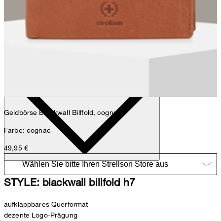
Nick
Fashion- & Lifestyle-Redaktion
Details
Geldbörse Blackwall Billfold, cognac
Farbe: cognac
49,95 €
STYLE: blackwall billfold h7
aufklappbares Querformat
dezente Logo-Prägung