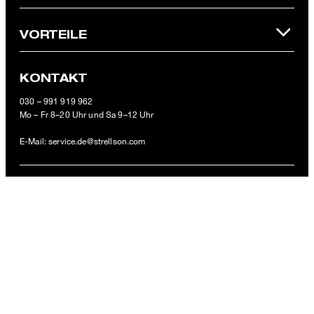
offiziellen Strellson Online-Shop einlösbar.
VORTEILE
KONTAKT
Geldbörse Blackwall Billfold, cognac
030 – 991 919 962
49,95 €
Mo – Fr 8–20 Uhr und Sa 9–12 Uhr
inkl. MwSt
E-Mail:
service.de@strellson.com
ZAHLUNGSARTEN
VERSANDARTEN