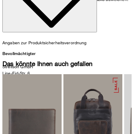
Angaben zur Produktsicherheitsverordnung
Bevollmächtigter
Das könnte Ihnen auch gefallen
Strellson GmbH
Line-Eid-Str. 6
78467 Konstanz
Deutschland
contact@strellson.com
Produzent
Strellson AG
Sonnenwiesenstrasse 21
8280 Kreuzlingen