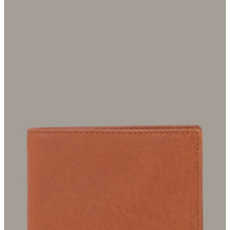
Die Geldbörse Blackwall Billfold begeistert im handlichen Quer-
Format aus reinem Leder mit dezenter Logo-Prägung. Für
klassisches Finish sorgt die smarte Innenaufteilung aus Karten-
und Steckfächern sowie Druckknopf-Münzfach.