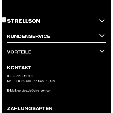
Diese Einwilligung kann ich jederzeit durch den Abmeldelink im
Gute Wahl!
Newsletter oder per E-Mail an
unsubscribe@strellson.com
widerrufen.
* Pflichtfeld
**Der 10 € Gutschein ist einmalig ab einem Mindestbestellwert von
KUNDENSERVICE
100 € (Wert nach Abzug von Retouren/Warenrückgaben) im
offiziellen Strellson Online-Shop einlösbar.
VORTEILE
KONTAKT
030 – 991 919 962
Mo – Fr 8–20 Uhr und Sa 9–12 Uhr
E-Mail:
service.de@strellson.com
ZAHLUNGSARTEN