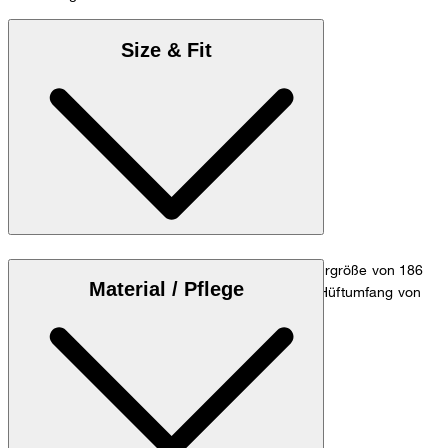
Size & Fit
Das Model trägt die Größe 32/32 bei einer Körpergröße von 186
Material / Pflege
cm, einem Taillenumfang von 84 cm und einem Hüftumfang von
98 cm.
Zum Hosen Guide
Größentabelle