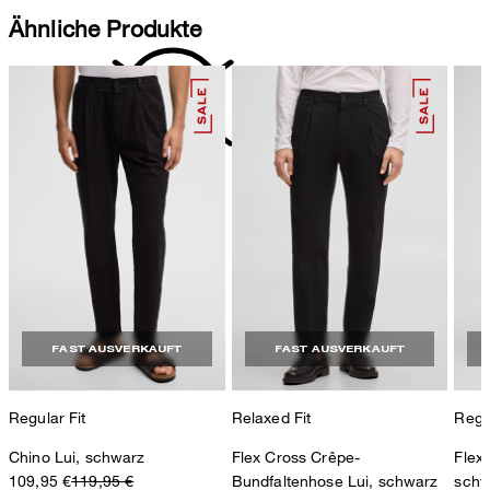
Ähnliche Produkte
nicht reinigen
FAST AUSVERKAUFT
FAST AUSVERKAUFT
Regular Fit
Relaxed Fit
Regul
Chino Lui, schwarz
Flex Cross Crêpe-
Flex
109,95 €
119,95 €
Bundfaltenhose Lui, schwarz
schw