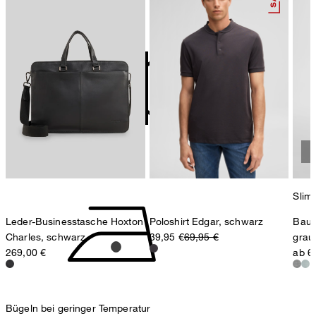
nicht bleichen
contact@strellson.com
Produzent
Strellson AG
Sonnenwiesenstrasse 21
8280 Kreuzlingen
Schweiz
nicht Trommeltrocknen
Slim 
Leder-Businesstasche Hoxton
Poloshirt Edgar, schwarz
Bauk
Charles, schwarz
39,95 €
69,95 €
grau
269,00 €
ab 6
Bügeln bei geringer Temperatur