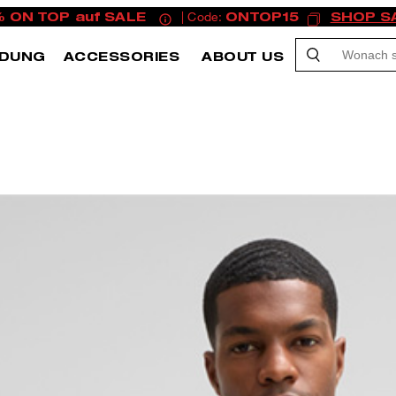
% ON TOP auf SALE
| Code:
ONTOP15
SHOP S
IDUNG
ACCESSORIES
ABOUT US