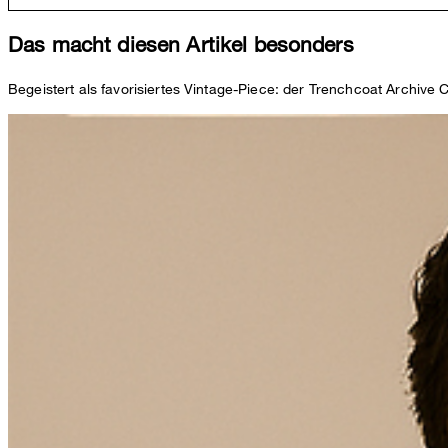
Das macht diesen Artikel besonders
Begeistert als favorisiertes Vintage-Piece: der Trenchcoat Archive