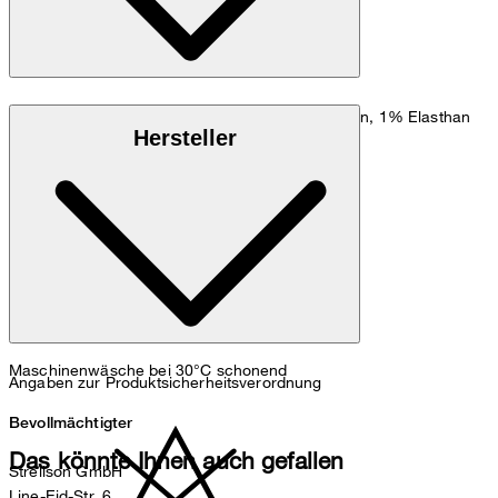
Cotton-Stretch aus 95% Baumwolle, 4% Elasthan, 1% Elasthan
Hersteller
(Lycra)
Maschinenwäsche bei 30°C schonend
Angaben zur Produktsicherheitsverordnung
Bevollmächtigter
Das könnte Ihnen auch gefallen
Strellson GmbH
Line-Eid-Str. 6