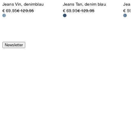
Jeans Vin, denimblau
Jeans Tan, denim blau
Jean
€ 69.95
€ 129.95
€ 69.95
€ 129.95
€ 59
Newsletter