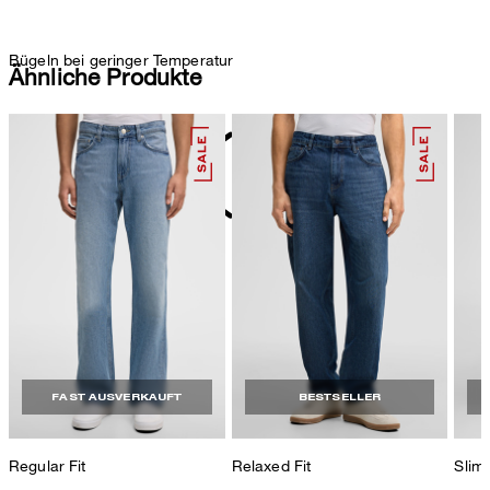
Bügeln bei geringer Temperatur
Ähnliche Produkte
nicht reinigen
FAST AUSVERKAUFT
BESTSELLER
Regular Fit
Relaxed Fit
Slim 