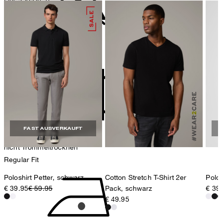
78467 Konstanz
Deutschland
contact@strellson.com
nicht bleichen
Produzent
Strellson AG
Sonnenwiesenstrasse 21
8280 Kreuzlingen
Schweiz
FAST AUSVERKAUFT
nicht Trommeltrocknen
Regular Fit
Poloshirt Petter, schwarz
Cotton Stretch T-Shirt 2er
Polos
€ 39.95
€ 59.95
Pack, schwarz
€ 39
€ 49.95