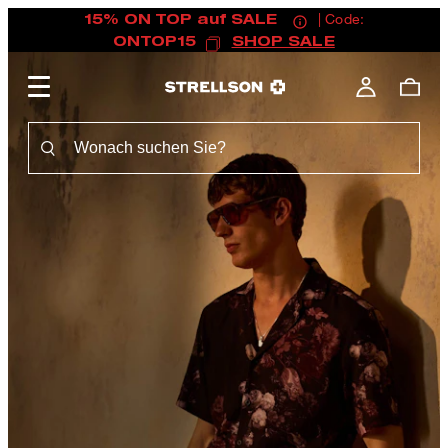
15% ON TOP auf SALE
| Code:
ONTOP15
SHOP SALE