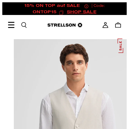
15% ON TOP auf SALE
| Code:
ONTOP15
SHOP SALE