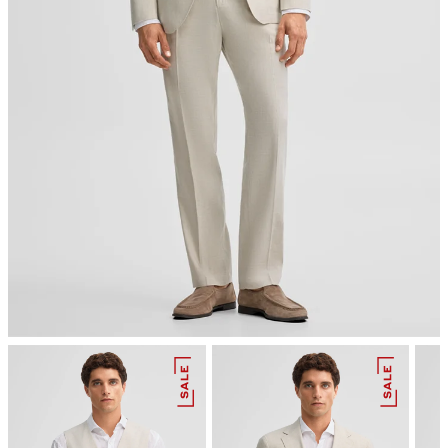
Bügeln bei geringer Temperatur
chemische Reinigung mit Perchlorethylen, schonend