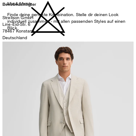
Mix & Match
Bevollmächtigter
Finde deine perfekte Kombination. Stelle dir deinen Look
Strellson GmbH
individuell zusammen - mit allen passenden Styles auf einen
Line-Eid-Str. 6
Blick.
78467 Konstanz
Deutschland
nicht bleichen
contact@strellson.com
Produzent
Strellson AG
Sonnenwiesenstrasse 21
8280 Kreuzlingen
Schweiz
nicht Trommeltrocknen