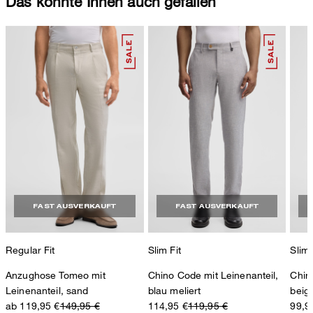
Das könnte Ihnen auch gefallen
FAST AUSVERKAUFT
FAST AUSVERKAUFT
Regular Fit
Slim Fit
Slim 
Anzughose Tomeo mit
Chino Code mit Leinenanteil,
Chin
Leinenanteil, sand
blau meliert
beige
ab 119,95 €
149,95 €
114,95 €
119,95 €
99,9