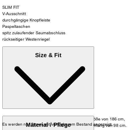
SLIM FIT
V-Ausschnitt
durchgängige Knopfleiste
Paspeltaschen
spitz zulaufender Saumabschluss
rückseitiger Westenriegel
Size & Fit
Das Model trägt die Größe 48 bei einer Körpergröße von 186 cm,
Material / Pflege
Es werden nur Stores mit verfügbarem Bestand angezeigt.
einem Brustumfang von 98 cm und einem Hüftumfang von 98 cm.