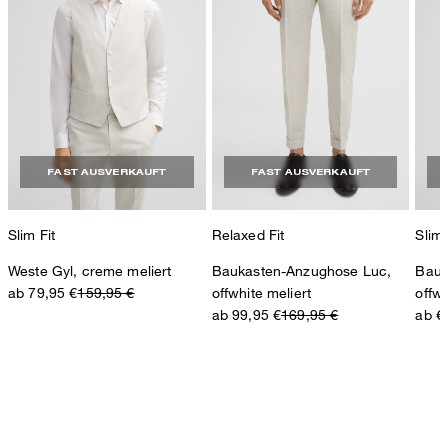
FAST AUSVERKAUFT
FAST AUSVERKAUFT
Slim Fit
Relaxed Fit
Slim 
Weste Gyl, creme meliert
Baukasten-Anzughose Luc,
Bauk
ab 79,95 €
159,95 €
offwhite meliert
offwh
ab 99,95 €
169,95 €
ab €