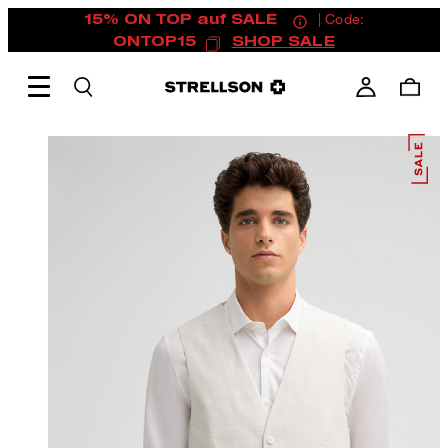
15% ON TOP auf SALE
| Code:
ONTOP15
SHOP SALE