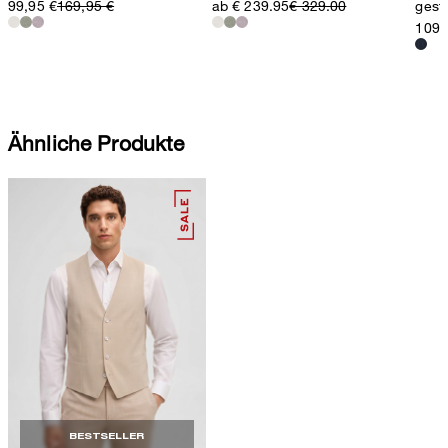
99,95 €
169,95 €
ab € 239.95
€ 329.00
gestr
109,
Ähnliche Produkte
BESTSELLER