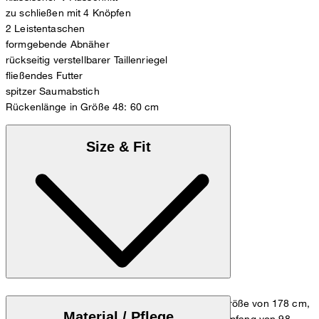
zu schließen mit 4 Knöpfen
2 Leistentaschen
formgebende Abnäher
rückseitig verstellbarer Taillenriegel
fließendes Futter
spitzer Saumabstich
Rückenlänge in Größe 48: 60 cm
Size & Fit
Das Model trägt die Größe 48, bei einer Körpergröße von 178 cm,
Material / Pflege
einem Brustumfang von 98 cm und einem Hüftumfang von 98