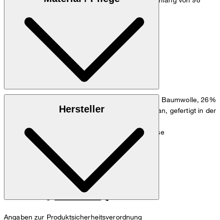
cm.
Größentabelle
Dezent strukturierter Mix aus 43% Baumwolle, 26%
Obermaterial:
Hersteller
Wolle, 18% Viskose, 11% Leinen und 2% Elasthan, gefertigt in der
italienischen Weberei Marlane
Fließende Qualität aus 100% Viskose
Hauptfutter:
Angaben zur Produktsicherheitsverordnung