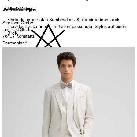
nicht waschen
Mix & Match
Bevollmächtigter
Finde deine perfekte Kombination. Stelle dir deinen Look
Strellson GmbH
individuell zusammen - mit allen passenden Styles auf einen
Line-Eid-Str. 6
Blick.
78467 Konstanz
Deutschland
contact@strellson.com
Produzent
nicht bleichen
Strellson AG
Sonnenwiesenstrasse 21
8280 Kreuzlingen
Schweiz
nicht Trommeltrocknen