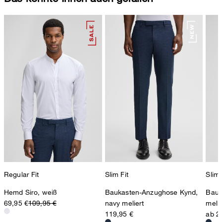
Regular Fit
Slim Fit
Slim 
Hemd Siro, weiß
Baukasten-Anzughose Kynd,
Bauk
69,95 €
109,95 €
navy meliert
melie
119,95 €
ab 2