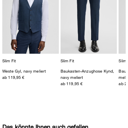
Slim Fit
Slim Fit
Slim 
Weste Gyl, navy meliert
Baukasten-Anzughose Kynd,
Bauk
ab 119,95 €
navy meliert
melie
ab 119,95 €
ab 2
Das könnte Ihnen auch gefallen