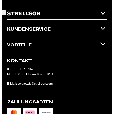
Gute Wahl!
Newsletter oder per E-Mail an
unsubscribe@strellson.com
widerrufen.
* Pflichtfeld
**Der 10 € Gutschein ist einmalig ab einem Mindestbestellwert von
KUNDENSERVICE
100 € (Wert nach Abzug von Retouren/Warenrückgaben) im
offiziellen Strellson Online-Shop einlösbar.
VORTEILE
KONTAKT
030 – 991 919 962
Mo – Fr 8–20 Uhr und Sa 9–12 Uhr
E-Mail:
service.de@strellson.com
ZAHLUNGSARTEN