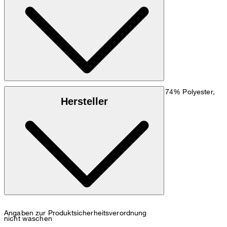
Größentabelle
: Fein strukturierter Viskosemix aus 74% Polyester,
Obermaterial
Hersteller
24% Viskose, 2% Elasthan
: 100% Viskose
Futter
Angaben zur Produktsicherheitsverordnung
nicht waschen