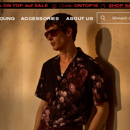
% ON TOP auf SALE
| Code:
ONTOP15
SHOP S
IDUNG
ACCESSORIES
ABOUT US