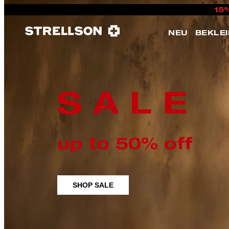
15
NEU
BEKLE
S A L E
up to 50% off
SHOP SALE