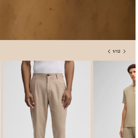
1
/
12