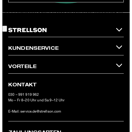
Diese Einwilligung kann ich jederzeit durch den Abmeldelink im
Gute Wahl!
Newsletter oder per E-Mail an
unsubscribe@strellson.com
widerrufen.
* Pflichtfeld
**Der 10 € Gutschein ist einmalig ab einem Mindestbestellwert von
KUNDENSERVICE
100 € (Wert nach Abzug von Retouren/Warenrückgaben) im
offiziellen Strellson Online-Shop einlösbar.
VORTEILE
KONTAKT
030 – 991 919 962
Mo – Fr 8–20 Uhr und Sa 9–12 Uhr
E-Mail:
service.de@strellson.com