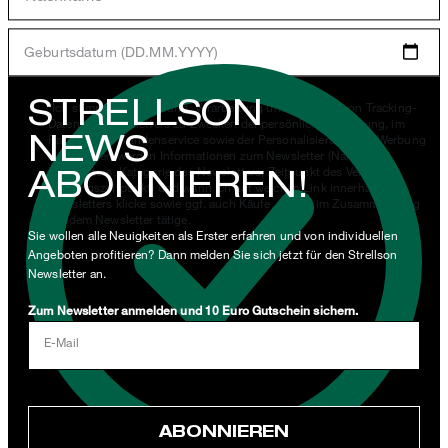
Geburtsdatum (DD.MM.YYYY)
STRELLSON
*Ich stimme der Erhebung, Verarbeitung und Nutzung von Tracking-
Daten des Newsletters zu Zwecken der persönlichen Beratung, im
NEWS
Rahmen des Kundenservice sowie der Personalisierung von Werbung
zu. Erhoben werden Informationen zum Newsletter (Name des
ABONNIEREN!
Newsletters, Kategorie des Newsletters, Zeitpunkt des Versands,
Öffnungszeitpunkt) und wann ich auf welchen Link innerhalb des
Newsletters klicke sowie ggf. auch Käufe, die ich im Zusammenhang
mit dem Newsletter tätige.
Sie wollen alle Neuigkeiten als Erster erfahren und von individuellen
Angeboten profitieren? Dann melden Sie sich jetzt für den Strellson
Mit einem Klick auf „Newsletter abonnieren" erkläre ich mich
Newsletter an.
damit einverstanden, dass meine E-Mail-Adresse von der Strellson
AG sowie von den mit der Strellson AG verwendeten werden darf,
Zum Newsletter anmelden und 10 Euro Gutschein sichern.
um mir per Newsletter oder via E-Mail Werbung und Informationen
E-Mail
im Zusammenhang mit Produkten, Angeboten und Leistungen der
Unternehmensgruppe, wie beispielsweise Event-Einladungen,
Aktionen, Produkt-Promotions zuzusenden.
ABONNIEREN
JETZT ANMELDEN