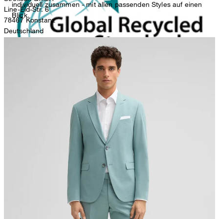
individuell zusammen - mit allen passenden Styles auf einen
Line-Eid-Str. 6
Blick.
78467 Konstanz
Deutschland
contact@strellson.com
Produzent
nicht Trommeltrocknen
Strellson AG
Sonnenwiesenstrasse 21
8280 Kreuzlingen
Schweiz
Der Kauf von Produkten, die nach dem Global Recycled Standard
zertifiziert sind, unterstreicht die Nachfrage nach recycelten
Materialien und vorbildlichen Verarbeitungsprozessen in der
Lieferkette.
Bügeln bei geringer Temperatur
Alle Informationen zu nachhaltigen Produkten