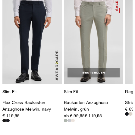
BESTSELLER
Slim Fit
Slim Fit
Regul
Flex Cross Baukasten-
Baukasten-Anzughose
Stric
Anzughose Melwin, navy
Melwin, grün
€ 69
€ 119,95
ab € 99,95
€ 119,95