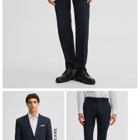
chemische Reinigung mit Perchlorethylen, schonend