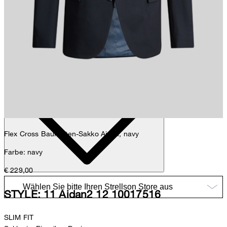
Sophie
Fashion- & Lifestyle-Redaktion
Details
Flex Cross Baukasten-Sakko Aidan, navy
Farbe: navy
€ 229,00
STYLE: 11 Aidan2 12 10017516
SLIM FIT