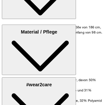
Das Model trägt die Größe 48 bei einer Körpergröße von 186 cm,
Material / Pflege
einem Brustumfang von 98 cm und einem Hüftumfang von 98 cm.
Größentabelle
: Stretchiger Mix aus 66% Polyester, davon 50%
Obermaterial
#wear2care
recycelt, 28% Viskose und 6% Elasthan
: Fließende Qualität aus 69% Viskose und 31%
Hauptfutter
Polyester
: Glatte Verarbeitung aus 61% Viskose, 32% Polyamid
Ärmelfutter