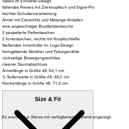
Sakko im Einreiher-Design
fallendes Revers mit Zierknopfloch und Signé-Pin
leichter Schulterverarbeitung
Ärmel mit Zierschlitz und Melange-Knöpfen
eine angeschrägte Brustleistentasche
2 paspelierte Pattentaschen
2 Innentaschen, rechts mit Knopfschließe
fließendes Innenfutter im Logo-Design
formgebende Abnäher und Teilungsnähte
rückseitige Bewegungsschlitze
cleaner Saumabschluss
Ärmellänge in Größe 48: 64,1 cm
½ Taillenweite in Größe 48: 49,5 cm
Rückenlänge in Größe 48: 71,5 cm
Size & Fit
Es werden nur Stores mit verfügbarem Bestand angezeigt.