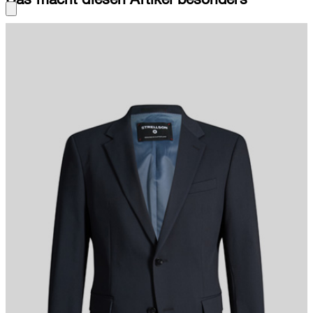
Begeistert als Einreiher mit fallendem Revers, paspelierten
Pattentaschen und Bewegungsschlitzen. Mit ikonischem Signé-
Pin und Innenfutter.