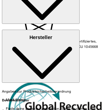
und 7% Elasthan
Global Recycled Standard
Hersteller
Dieses Produkt enthält mindestens 50 % GRS-zertifiziertes,
recyceltes Polyester. Certified by Control Union CU 1045668
nicht waschen
Angaben zur Produktsicherheitsverordnung
Mix & Match
Bevollmächtigter
nicht bleichen
Finde deine perfekte Kombination. Stelle dir deinen Look