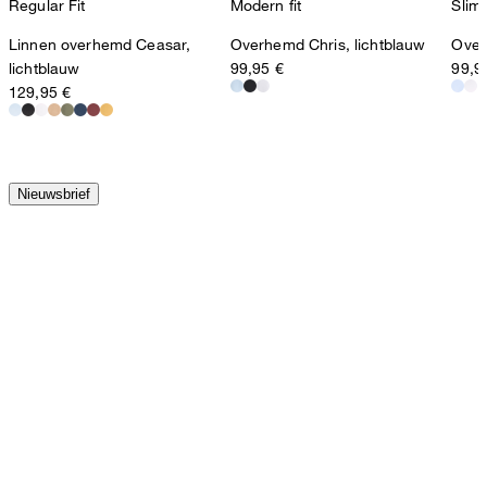
Regular Fit
Modern fit
Slim 
Linnen overhemd Ceasar,
Overhemd Chris, lichtblauw
Over
lichtblauw
99,95 €
99,9
129,95 €
Nieuwsbrief