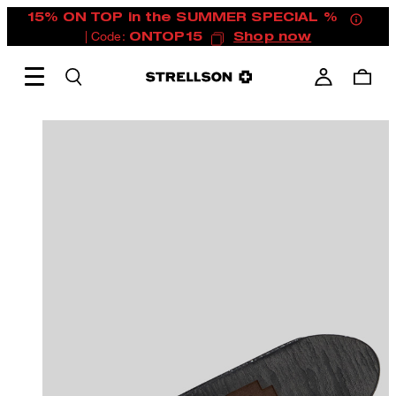
15% ON TOP in the SUMMER SPECIAL %
| Code:
ONTOP15
Shop now