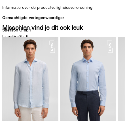
Informatie over de productveiligheidsverordening
Gemachtigde vertegenwoordiger
Misschien vind je dit ook leuk
Strellson GmbH
Line-Eid-Str. 6
78467 Konstanz
Duitsland
contact@strellson.com
Producent
Strellson AG
Sonnenwiesenstrasse 21
8280 Kreuzlingen
Zwitserland