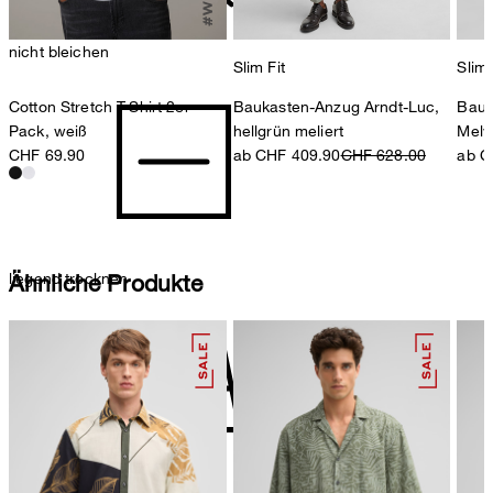
nicht bleichen
Slim Fit
Slim 
Baukasten-Anzug Arndt-Luc,
Bauk
Cotton Stretch T-Shirt 2er
hellgrün meliert
Melw
Pack, weiß
ab CHF 409.90
CHF 628.00
ab C
CHF 69.90
liegend trocknen
Ähnliche Produkte