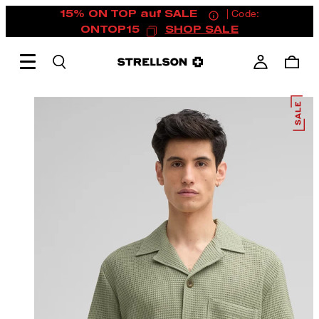
15% ON TOP auf SALE
| Code:
ONTOP15
SHOP SALE