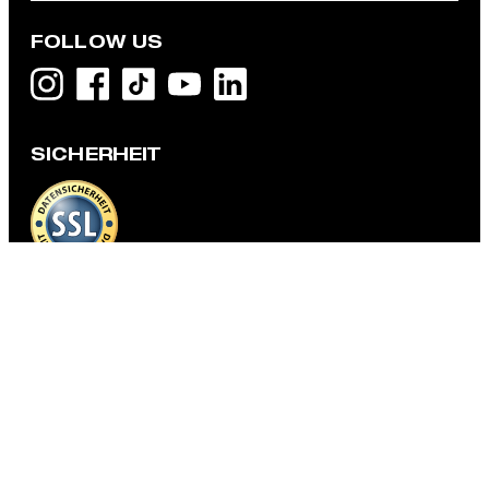
FOLLOW US
Piqué-Shirt Noem, oliv
CHF 159.00
CHF 69.95
SICHERHEIT
inkl. MwSt
GRÖSSE AUSWÄHLEN
DATENSCHUTZ & IMPRESSUM
AGB und Informationen zum Widerrufsrecht
Datenschutz
Impressum
Cookie-Einstellungen
Barrierefreiheitserklärung
Barrierefreiheitsfunktionen
Land ändern
Strellson
Schweiz