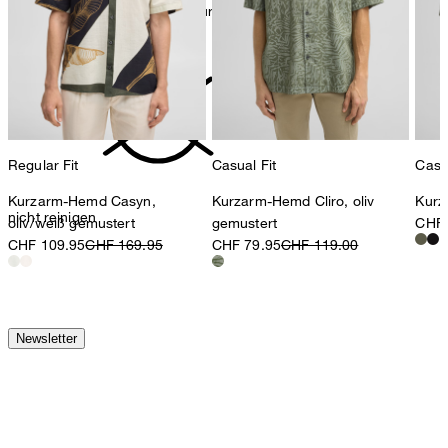
Bügeln bei geringer Temperatur
Regular Fit
Casual Fit
Casua
Kurzarm-Hemd Casyn,
Kurzarm-Hemd Cliro, oliv
Kurz
nicht reinigen
oliv/weiß gemustert
gemustert
CHF 
CHF 109.95
CHF 169.95
CHF 79.95
CHF 119.00
Newsletter