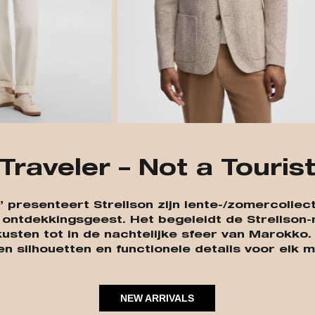
Traveler – Not a Touris
t” presenteert Strellson zijn lente-/zomercolle
ntdekkingsgeest. Het begeleidt de Strellson-ma
usten tot in de nachtelijke sfeer van Marokko
en silhouetten en functionele details voor elk m
NEW ARRIVALS