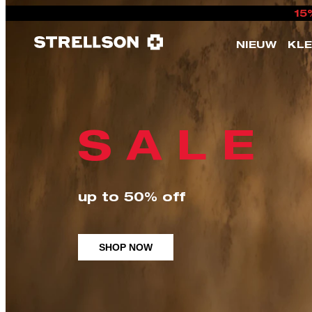
15
NIEUW
KL
S A L E
up to 50% off
SHOP NOW