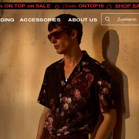
% ON TOP on SALE
| Code:
ONTOP15
SHOP S
EDING
ACCESSORIES
ABOUT US