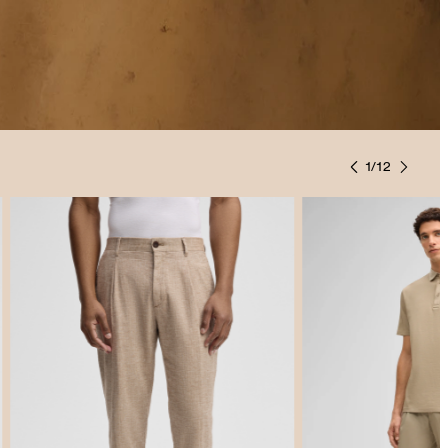
1
/
12