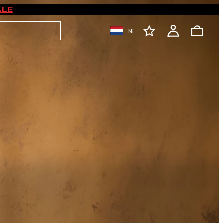
ALE
NL