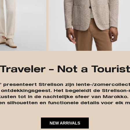
Traveler – Not a Touris
t” presenteert Strellson zijn lente-/zomercolle
ntdekkingsgeest. Het begeleidt de Strellson-ma
usten tot in de nachtelijke sfeer van Marokko
en silhouetten en functionele details voor elk m
NEW ARRIVALS