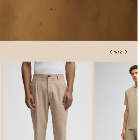
1
/
12