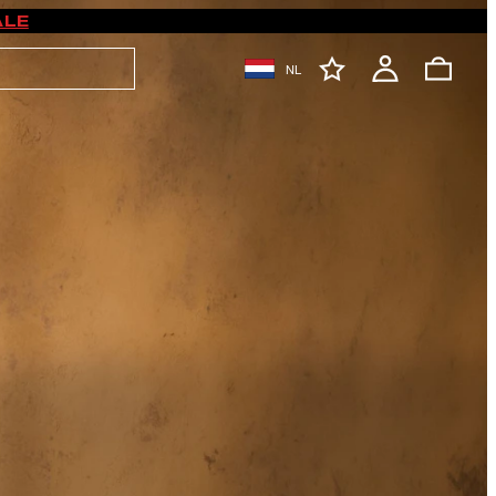
ALE
NL