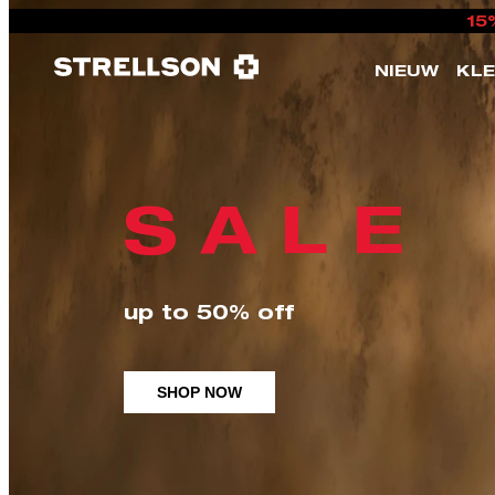
15
NIEUW
KL
S A L E
up to 50% off
SHOP NOW