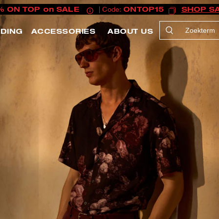
% ON TOP on SALE
| Code:
ONTOP15
SHOP S
EDING
ACCESSORIES
ABOUT US