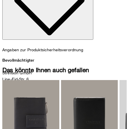
Angaben zur Produktsicherheitsverordnung
Bevollmächtigter
Das könnte Ihnen auch gefallen
Strellson GmbH
Line-Eid-Str. 6
78467 Konstanz
Deutschland
contact@strellson.com
Produzent
Strellson AG