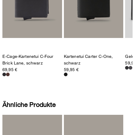
Sonnenwiesenstrasse 21
8280 Kreuzlingen
Schweiz
E-Cage-Kartenetui C-Four
Kartenetui Carter C-One,
Geld
Brick Lane, schwarz
schwarz
59,9
69,95 €
59,95 €
Ähnliche Produkte