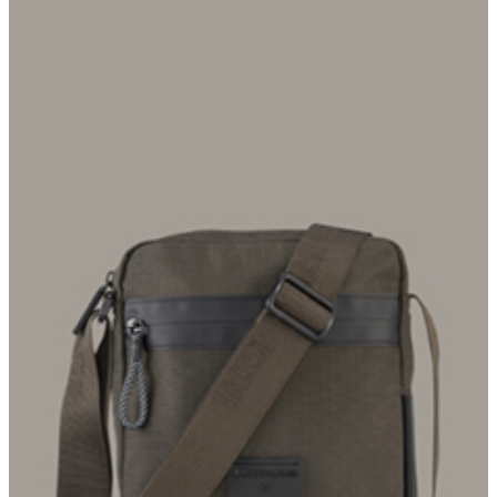
Als performancestarkes Accessoire überzeugt die Schultertasche
Northwood Marcus aus Nylon-Ripstop mit moderner
Zipperschließe und Tape-Details. Ikonisches Finish: das Rubber-
Patch.