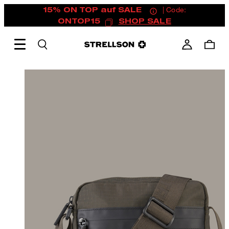
15% ON TOP auf SALE
| Code:
ONTOP15
SHOP SALE