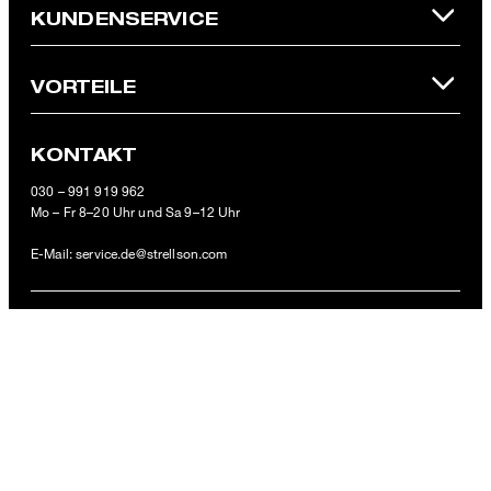
**Der 10 € Gutschein ist einmalig ab einem Mindestbestellwert von
KUNDENSERVICE
100 € (Wert nach Abzug von Retouren/Warenrückgaben) im
offiziellen Strellson Online-Shop einlösbar.
VORTEILE
KONTAKT
Schultertasche Northwood Marcus, khaki
030 – 991 919 962
79,95 €
Mo – Fr 8–20 Uhr und Sa 9–12 Uhr
inkl. MwSt
E-Mail:
service.de@strellson.com
ZAHLUNGSARTEN
VERSANDARTEN