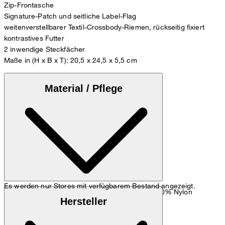
Zip-Frontasche
Signature-Patch und seitliche Label-Flag
weitenverstellbarer Textil-Crossbody-Riemen, rückseitig fixiert
kontrastives Futter
2 inwendige Steckfächer
Maße in (H x B x T): 20,5 x 24,5 x 5,5 cm
Material / Pflege
Es werden nur Stores mit verfügbarem Bestand angezeigt.
: Strapazierfähige Verarbeitung aus 100% Nylon
Oberstoff
Hersteller
: 100% Polyester
Futter