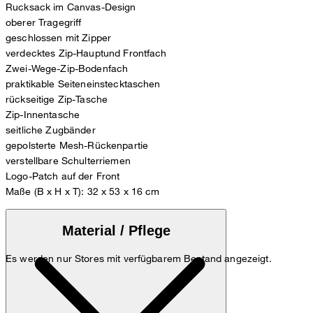
Rucksack im Canvas-Design
oberer Tragegriff
geschlossen mit Zipper
verdecktes Zip-Hauptund Frontfach
Zwei-Wege-Zip-Bodenfach
praktikable Seiteneinstecktaschen
rückseitige Zip-Tasche
Zip-Innentasche
seitliche Zugbänder
gepolsterte Mesh-Rückenpartie
verstellbare Schulterriemen
Logo-Patch auf der Front
Maße (B x H x T): 32 x 53 x 16 cm
Material / Pflege
Es werden nur Stores mit verfügbarem Bestand angezeigt.