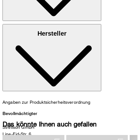
: 100% Polyester
Obermaterial
Hersteller
: 100% Polyester
Innenfutter
Angaben zur Produktsicherheitsverordnung
Bevollmächtigter
Das könnte Ihnen auch gefallen
Strellson GmbH
Line-Eid-Str. 6