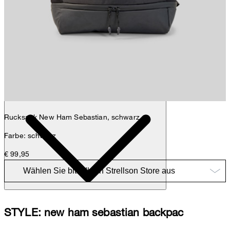
Nick
Fashion- & Lifestyle-Redaktion
Details
Rucksack New Ham Sebastian, schwarz
Farbe: schwarz
€ 99,95
STYLE: new ham sebastian backpac