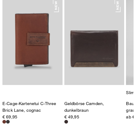
78467 Konstanz
Deutschland
contact@strellson.com
Produzent
Strellson AG
Sonnenwiesenstrasse 21
8280 Kreuzlingen
Schweiz
Slim 
E-Cage-Kartenetui C-Three
Geldbörse Camden,
Bauk
Brick Lane, cognac
dunkelbraun
grau
€ 69,95
€ 49,95
ab €