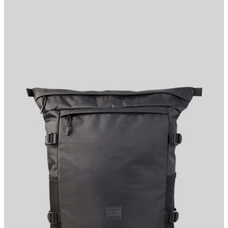
Ideal für die City und unterwegs auf Reisen ist der Rucksack aus
strukturiertem Canvas. Diverse Zipperund Einstecktaschen prägen
das moderne Design, ergänzt durch seitliche Riemendetails für
mehr Stauraum. Die Rückseite aus gepolstertem Mesh und
variable Schultertrageriemen bieten Tragekomfort und runden den
Look funktional ab.