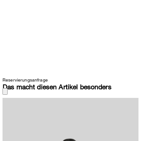
Reservierungsanfrage
Das macht diesen Artikel besonders
Mit integriertem Laptopfach, geschützten Zippern und
ausreichend Stauraum erweist sich der Rucksack Stockwell Eddie
als idealer Begleiter für Büro oder unterwegs.