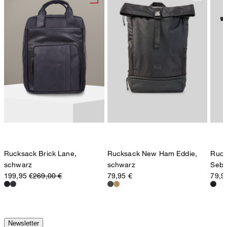
Rucksack Brick Lane,
Rucksack New Ham Eddie,
Ruck
schwarz
schwarz
Seba
199,95 €
269,00 €
79,95 €
79,9
Newsletter