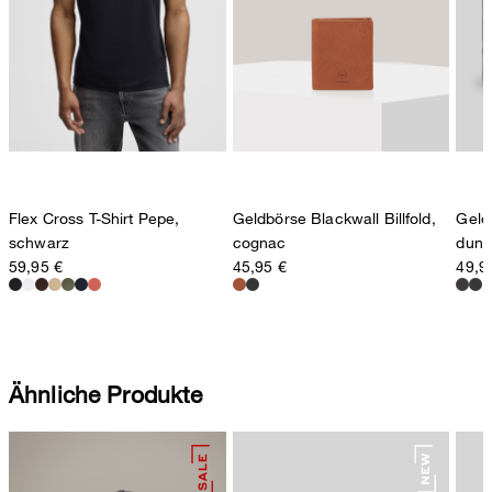
Sonnenwiesenstrasse 21
8280 Kreuzlingen
Schweiz
Flex Cross T-Shirt Pepe,
Geldbörse Blackwall Billfold,
Geld
schwarz
cognac
dunk
59,95 €
45,95 €
49,9
Ähnliche Produkte