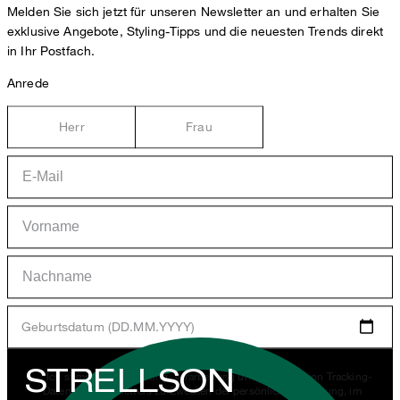
Melden Sie sich jetzt für unseren Newsletter an und erhalten Sie
exklusive Angebote, Styling-Tipps und die neuesten Trends direkt
in Ihr Postfach.
Anrede
Herr
Frau
Geburtsdatum (DD.MM.YYYY)
STRELLSON
*Ich stimme der Erhebung, Verarbeitung und Nutzung von Tracking-
Daten des Newsletters zu Zwecken der persönlichen Beratung, im