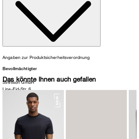
Angaben zur Produktsicherheitsverordnung
Bevollmächtigter
Das könnte Ihnen auch gefallen
Strellson GmbH
Line-Eid-Str. 6
78467 Konstanz
Deutschland
contact@strellson.com
Produzent
Strellson AG