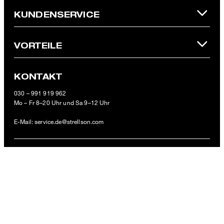
**Der 10 € Gutschein ist einmalig ab einem Mindestbestellwert von
KUNDENSERVICE
100 € (Wert nach Abzug von Retouren/Warenrückgaben) im
offiziellen Strellson Online-Shop einlösbar.
VORTEILE
KONTAKT
Rucksack Stockwell Eddie, schwarz
030 – 991 919 962
139,95 €
Mo – Fr 8–20 Uhr und Sa 9–12 Uhr
inkl. MwSt
E-Mail:
service.de@strellson.com
ZAHLUNGSARTEN