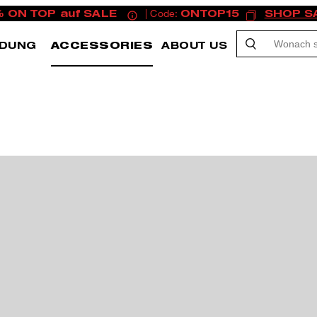
% ON TOP auf SALE
| Code:
ONTOP15
SHOP S
IDUNG
ACCESSORIES
ABOUT US