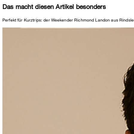
Das macht diesen Artikel besonders
Perfekt für Kurztrips: der Weekender Richmond Landon aus Rindsle