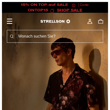
15% ON TOP auf SALE
| Code:
ONTOP15
SHOP SALE