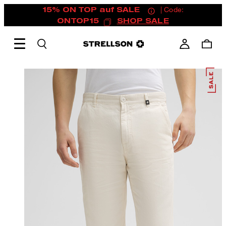
15% ON TOP auf SALE
| Code:
ONTOP15
SHOP SALE