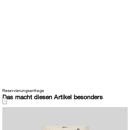
Reservierungsanfrage
Das macht diesen Artikel besonders
Lässiger Allrounder: Jeans Beda aus Baumwolle und Leinen mit
geradem Beinverlauf. Aufgesetzte Gesäßtaschen, ein klassischer
Bund mit Gürtelschlaufen und feine Logo-Details runden das Item
ab.