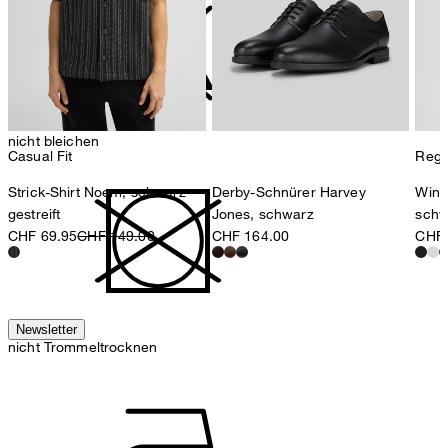
nicht bleichen
Casual Fit
Regul
Strick-Shirt Noem, schwarz
Derby-Schnürer Harvey
Wind
gestreift
Jones, schwarz
schw
CHF 69.95
CHF 149.00
CHF 164.00
CHF 
Newsletter
nicht Trommeltrocknen