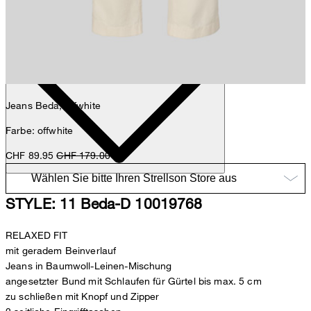
Nick
Fashion- & Lifestyle-Redaktion
Details
Jeans Beda, offwhite
Farbe: offwhite
CHF 89.95
CHF 179.00
STYLE: 11 Beda-D 10019768
RELAXED FIT
mit geradem Beinverlauf
Jeans in Baumwoll-Leinen-Mischung
angesetzter Bund mit Schlaufen für Gürtel bis max. 5 cm
zu schließen mit Knopf und Zipper