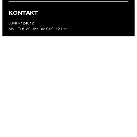
CHF 179.00
CHF 89.95
KONTAKT
inkl. MwSt
0848 - 124012
GRÖSSE AUSWÄHLEN
Mo – Fr 8–20 Uhr und Sa 9–12 Uhr
E-Mail:
service.ch@strellson.com
ZAHLUNGSARTEN
VERSANDART