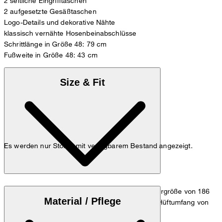
2 seitliche Eingrifftaschen
2 aufgesetzte Gesäßtaschen
Logo-Details und dekorative Nähte
klassisch vernähte Hosenbeinabschlüsse
Schrittlänge in Größe 48: 79 cm
Fußweite in Größe 48: 43 cm
Size & Fit
Es werden nur Stores mit verfügbarem Bestand angezeigt.
Das Model trägt die Größe 32/32 bei einer Körpergröße von 186
Material / Pflege
cm, einem Taillenumfang von 84 cm und einem Hüftumfang von
98 cm.