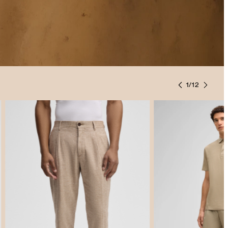
1
/
12