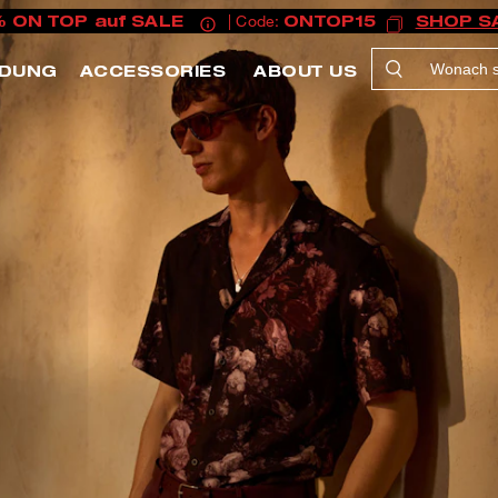
% ON TOP auf SALE
| Code:
ONTOP15
SHOP S
IDUNG
ACCESSORIES
ABOUT US