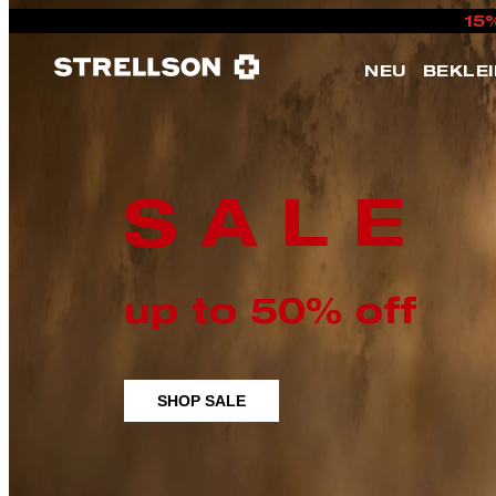
15
NEU
BEKLE
S A L E
up to 50% off
SHOP SALE