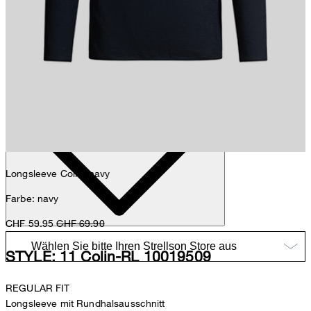
Nick
Fashion- & Lifestyle-Redaktion
Details
Longsleeve Colin, navy
Farbe: navy
CHF 59.95
CHF 69.90
STYLE: 11 Colin-RL 10019509
REGULAR FIT
Longsleeve mit Rundhalsausschnitt