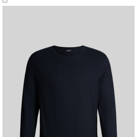
Lässiges Basic-Item: das Longsleeve Colin mit
Rundhalsausschnitt, klassisch langen Ärmeln sowie
Rollsaumabschüssen. Aus reiner Bio-Baumwolle.