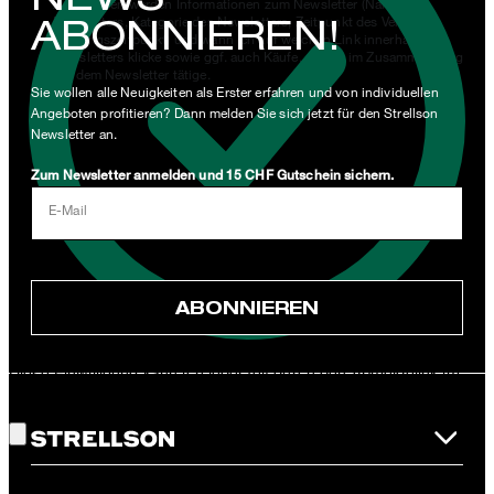
zu. Erhoben werden Informationen zum Newsletter (Name des
ABONNIEREN!
Newsletters, Kategorie des Newsletters, Zeitpunkt des Versands,
Öffnungszeitpunkt) und wann ich auf welchen Link innerhalb des
Newsletters klicke sowie ggf. auch Käufe, die ich im Zusammenhang
mit dem Newsletter tätige.
Sie wollen alle Neuigkeiten als Erster erfahren und von individuellen
Angeboten profitieren? Dann melden Sie sich jetzt für den Strellson
Mit einem Klick auf „Newsletter abonnieren" erkläre ich mich
Newsletter an.
damit einverstanden, dass meine E-Mail-Adresse von der Strellson
AG sowie von den mit der Strellson AG verwendeten werden darf,
Zum Newsletter anmelden und 15 CHF Gutschein sichern.
um mir per Newsletter oder via E-Mail Werbung und Informationen
E-Mail
im Zusammenhang mit Produkten, Angeboten und Leistungen der
Unternehmensgruppe, wie beispielsweise Event-Einladungen,
Aktionen, Produkt-Promotions zuzusenden.
ABONNIEREN
JETZT ANMELDEN
Diese Einwilligung kann ich jederzeit durch den Abmeldelink im
Gute Wahl!
Newsletter oder per E-Mail an
unsubscribe@strellson.com
widerrufen.
* Pflichtfeld
*Der CHF 15 Gutschein ist einmalig ab einem Mindestbestellwert