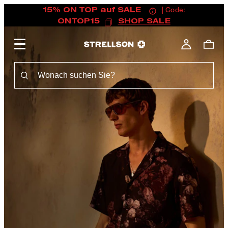
15% ON TOP auf SALE
| Code:
ONTOP15
SHOP SALE