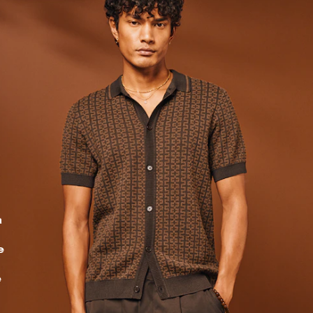
a
e
e