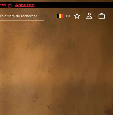
P15
Achetez
FR