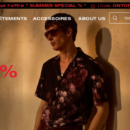
sur l'offre " SUMMER SPECIAL % "
| Code:
ONTO
ÊTEMENTS
ACCESSOIRES
ABOUT US
 %